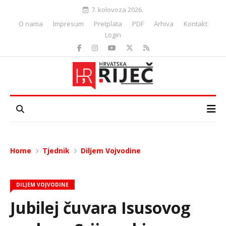
7. kolovoza 2026.
O nama
Impresum
Pretplata
PDF
Arhiva
Kontakt
Login
Home
Tjednik
Diljem Vojvodine
DILJEM VOJVODINE
Jubilej čuvara Isusovog