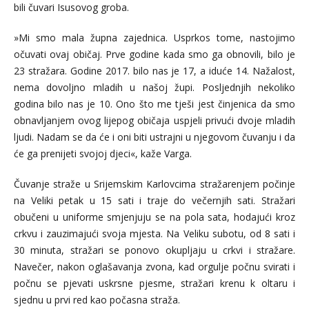
bili čuvari Isusovog groba.
»Mi smo mala župna zajednica. Usprkos tome, nastojimo
očuvati ovaj običaj. Prve godine kada smo ga obnovili, bilo je
23 stražara. Godine 2017. bilo nas je 17, a iduće 14. Nažalost,
nema dovoljno mladih u našoj župi. Posljednjih nekoliko
godina bilo nas je 10. Ono što me tješi jest činjenica da smo
obnavljanjem ovog lijepog običaja uspjeli privući dvoje mladih
ljudi. Nadam se da će i oni biti ustrajni u njegovom čuvanju i da
će ga prenijeti svojoj djeci«, kaže Varga.
Čuvanje straže u Srijemskim Karlovcima stražarenjem počinje
na Veliki petak u 15 sati i traje do večernjih sati. Stražari
obučeni u uniforme smjenjuju se na pola sata, hodajući kroz
crkvu i zauzimajući svoja mjesta. Na Veliku subotu, od 8 sati i
30 minuta, stražari se ponovo okupljaju u crkvi i stražare.
Navečer, nakon oglašavanja zvona, kad orgulje počnu svirati i
počnu se pjevati uskrsne pjesme, stražari krenu k oltaru i
sjednu u prvi red kao počasna straža.