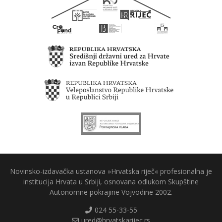
Novinsko-izdavačka ustanova »Hrvatska riječ« profesionalna je
institucija Hrvata u Srbiji, osnovana odlukom Skupštine
Autonomne pokrajine Vojvodine 2002.
024 55-33-55
ured@hrvatskarijec.rs