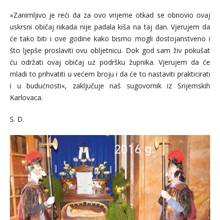
»Zanimljivo je reći da za ovo vrijeme otkad se obnovio ovaj
uskrsni običaj nikada nije padala kiša na taj dan. Vjerujem da
će tako biti i ove godine kako bismo mogli dostojanstveno i
što ljepše proslaviti ovu obljetnicu. Dok god sam živ pokušat
ću održati ovaj običaj uz podršku župnika. Vjerujem da će
mladi to prihvatiti u većem broju i da će to nastaviti prakticirati
i u budućnosti«, zaključuje naš sugovornik iz Srijemskih
Karlovaca.
S. D.