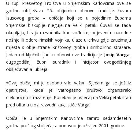
U župi Presvetog Trojstva u Srijemskim Karlovcima ove se
godine obilježava 25. obljetnica obnove tradicije čuvara
Isusovog groba – običaja koji se u pojedinim župama
Srijemske biskupije njeguje na Veliki petak. Čuvari se tada
okupljaju, biraju razvodnika kao vođu te, odjeveni u narodne
nošnje ili odore rimskih vojnika, ulaze u crkvu gdje zauzimaju
mjesta s obje strane Kristovog groba i simbolično stražare.
Jedan od ključnih ljudi u obnovi ove tradicije je
Josip Varga
,
dugogodišnji župni suradnik i inicijator ovogodišnjeg
obilježavanja jubileja.
»Ovaj običaj mi je osobno vrlo važan. Sjećam ga se još iz
djetinjstva, kada je vatrogasno društvo organiziralo
cjelonoćno stražarenje. Poseban je osjećaj na Veliki petak stati
pred oltar u ulozi razvodnika«, ističe Varga.
Običaj je u Srijemskim Karlovcima zamro sedamdesetih
godina prošlog stoljeća, a ponovno je oživljen 2001. godine.