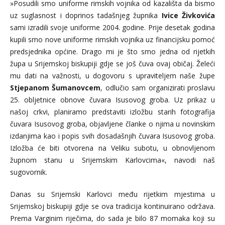
»Posudili smo uniforme rimskih vojnika od kazališta da bismo
uz suglasnost i doprinos tadašnjeg župnika
Ivice Živkovića
sami izradili svoje uniforme 2004. godine. Prije desetak godina
kupili smo nove uniforme rimskih vojnika uz financijsku pomoć
predsjednika općine. Drago mi je što smo jedna od rijetkih
župa u Srijemskoj biskupiji gdje se još čuva ovaj običaj. Želeći
mu dati na važnosti, u dogovoru s upraviteljem naše župe
Stjepanom Šumanovcem
, odlučio sam organizirati proslavu
25. obljetnice obnove čuvara Isusovog groba. Uz prikaz u
našoj crkvi, planiramo predstaviti izložbu starih fotografija
čuvara Isusovog groba, objavljene članke o njima u novinskim
izdanjima kao i popis svih dosadašnjih čuvara Isusovog groba.
Izložba će biti otvorena na Veliku subotu, u obnovljenom
župnom stanu u Srijemskim Karlovcima«, navodi naš
sugovornik.
Danas su Srijemski Karlovci među rijetkim mjestima u
Srijemskoj biskupiji gdje se ova tradicija kontinuirano održava.
Prema Varginim riječima, do sada je bilo 87 momaka koji su