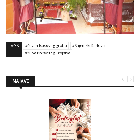
TAGS:
#čuvari Isusovog groba
#Srijemski Karlovci
#župa Presvetog Trojstva
NAJAVE