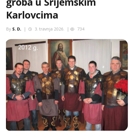
groba u Srijemskim
Karlovcima
By
S. D.
|
3. travnja 2026. |
734