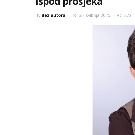
Ispod prosjeka
By
Bez autora
|
30. svibnja 2025. |
272