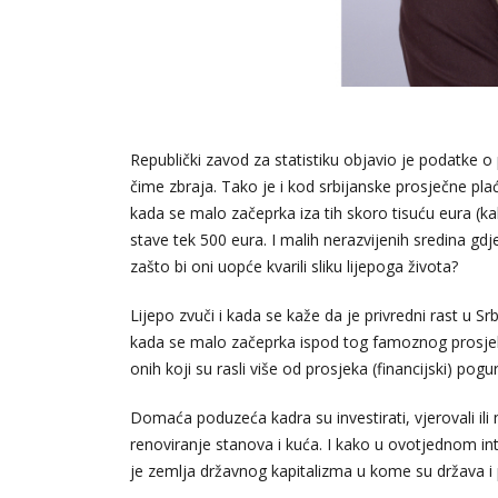
Republički zavod za statistiku objavio je podatke o 
čime zbraja. Tako je i kod srbijanske prosječne pl
kada se malo začeprka iza tih skoro tisuću eura (ka
stave tek 500 eura. I malih nerazvijenih sredina gd
zašto bi oni uopće kvarili sliku lijepoga života?
Lijepo zvuči i kada se kaže da je privredni rast u Srb
kada se malo začeprka ispod tog famoznog prosjeka,
onih koji su rasli više od prosjeka (financijski) pogu
Domaća poduzeća kadra su investirati, vjerovali ili
renoviranje stanova i kuća. I kako u ovotjednom in
je zemlja državnog kapitalizma u kome su država i