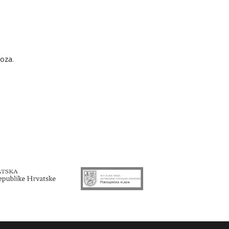
uk
voza.
čenike
pnja do
kolonije
iređuje
upi sv.
Tekija,
ionalnu
menutoj
aje koji