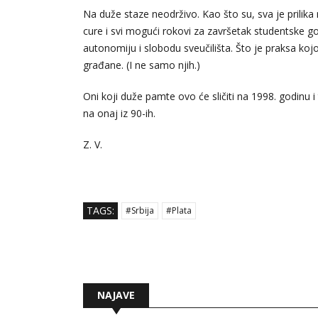
Na duže staze neodrživo. Kao što su, sva je prilika n
cure i svi mogući rokovi za završetak studentske go
autonomiju i slobodu sveučilišta. Što je praksa koj
građane. (I ne samo njih.)
Oni koji duže pamte ovo će sličiti na 1998. godinu 
na onaj iz 90-ih.
Z. V.
TAGS:
#Srbija
#Plata
NAJAVE