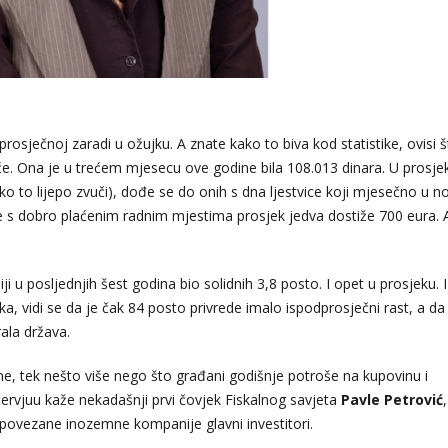
prosječnoj zaradi u ožujku. A znate kako to biva kod statistike, ovisi š
aće. Ona je u trećem mjesecu ove godine bila 108.013 dinara. U prosje
ko to lijepo zvuči), dođe se do onih s dna ljestvice koji mjesečno u n
je s dobro plaćenim radnim mjestima prosjek jedva dostiže 700 eura. A
iji u posljednjih šest godina bio solidnih 3,8 posto. I opet u prosjeku. 
 vidi se da je čak 84 posto privrede imalo ispodprosječni rast, a da 
rala država.
 ne, tek nešto više nego što građani godišnje potroše na kupovinu i
tervjuu kaže nekadašnji prvi čovjek Fiskalnog savjeta
Pavle Petrović
 povezane inozemne kompanije glavni investitori.