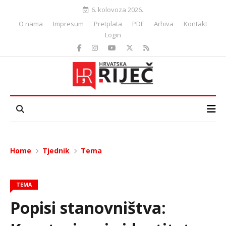
6. kolovoza 2026.
O nama
Impresum
Pretplata
PDF
Arhiva
Kontakt
Login
Home
Tjednik
Tema
TEMA
Popisi stanovništva: