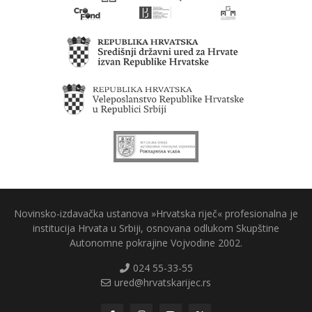
Novinsko-izdavačka ustanova »Hrvatska riječ« profesionalna je
institucija Hrvata u Srbiji, osnovana odlukom Skupštine
Autonomne pokrajine Vojvodine 2002.
024 55-33-55
ured@hrvatskarijec.rs