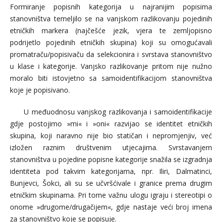
Formiranje popisnih kategorija u najranijim popisima
stanovništva temeljilo se na vanjskom razlikovanju pojedinih
etničkih markera (najčešće jezik, vjera te zemljopisno
podrijetlo pojedinih etničkih skupina) koji su omogućavali
promatraču/popisivaču da selekcionira i svrstava stanovništvo
u klase i kategorije. Vanjsko razlikovanje pritom nije nužno
moralo biti istovjetno sa samoidentifikacijom stanovništva
koje je popisivano.
U međuodnosu vanjskog razlikovanja i samoidentifikacije
gdje postojimo »mi« i »oni« razvijao se identitet etničkih
skupina, koji naravno nije bio statičan i nepromjenjiv, već
izložen raznim društvenim utjecajima. Svrstavanjem
stanovništva u pojedine popisne kategorije snažila se izgradnja
identiteta pod takvim kategorijama, npr. Iliri, Dalmatinci,
Bunjevci, Šokci, ali su se učvršćivale i granice prema drugim
etničkim skupinama. Pri tome važnu ulogu igraju i stereotipi o
onome »drugome/drugačijem«, gdje nastaje veći broj imena
za stanovništvo koje se popisuje.