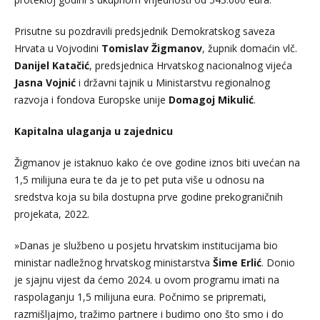
Prisutne su pozdravili predsjednik Demokratskog saveza
Hrvata u Vojvodini
Tomislav Žigmanov
, župnik domaćin vlč.
Danijel Katačić
, predsjednica Hrvatskog nacionalnog vijeća
Jasna Vojnić
i državni tajnik u Ministarstvu regionalnog
razvoja i fondova Europske unije
Domagoj Mikulić
.
Kapitalna ulaganja u zajednicu
Žigmanov je istaknuo kako će ove godine iznos biti uvećan na
1,5 milijuna eura te da je to pet puta više u odnosu na
sredstva koja su bila dostupna prve godine prekograničnih
projekata, 2022.
»Danas je službeno u posjetu hrvatskim institucijama bio
ministar nadležnog hrvatskog ministarstva
Šime Erlić
. Donio
je sjajnu vijest da ćemo 2024. u ovom programu imati na
raspolaganju 1,5 milijuna eura. Počnimo se pripremati,
razmišljajmo, tražimo partnere i budimo ono što smo i do