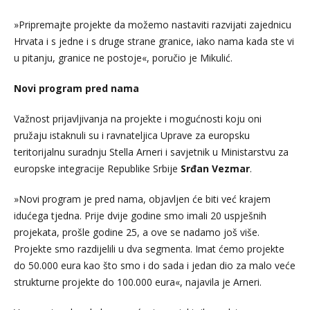
»Pripremajte projekte da možemo nastaviti razvijati zajednicu
Hrvata i s jedne i s druge strane granice, iako nama kada ste vi
u pitanju, granice ne postoje«, poručio je Mikulić.
Novi program pred nama
Važnost prijavljivanja na projekte i mogućnosti koju oni
pružaju istaknuli su i ravnateljica Uprave za europsku
teritorijalnu suradnju Stella Arneri i savjetnik u Ministarstvu za
europske integracije Republike Srbije
Srđan Vezmar
.
»Novi program je pred nama, objavljen će biti već krajem
idućega tjedna. Prije dvije godine smo imali 20 uspješnih
projekata, prošle godine 25, a ove se nadamo još više.
Projekte smo razdijelili u dva segmenta. Imat ćemo projekte
do 50.000 eura kao što smo i do sada i jedan dio za malo veće
strukturne projekte do 100.000 eura«, najavila je Arneri.