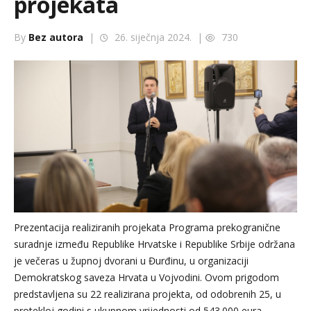
projekata
By
Bez autora
|
26. siječnja 2024. |
730
Prezentacija realiziranih projekata Programa prekogranične
suradnje između Republike Hrvatske i Republike Srbije održana
je večeras u župnoj dvorani u Đurđinu, u organizaciji
Demokratskog saveza Hrvata u Vojvodini. Ovom prigodom
predstavljena su 22 realizirana projekta, od odobrenih 25, u
protekloj godini s ukupnom vrijednosti od 543.000 eura.