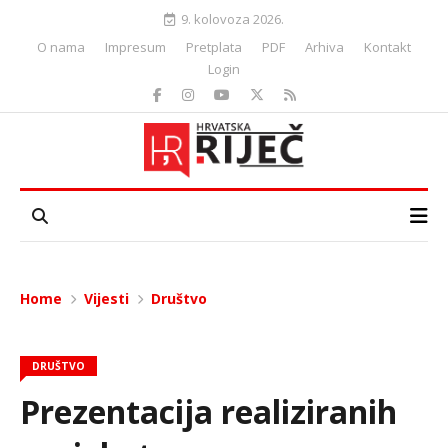
9. kolovoza 2026.
O nama
Impresum
Pretplata
PDF
Arhiva
Kontakt
Login
Home
Vijesti
Društvo
DRUŠTVO
Prezentacija realiziranih