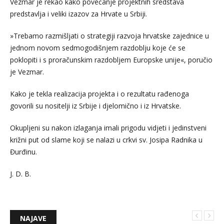
Vezmar je rekao kako povećanje projektnih sredstava
predstavlja i veliki izazov za Hrvate u Srbiji.
»Trebamo razmišljati o strategiji razvoja hrvatske zajednice u
jednom novom sedmogodišnjem razdoblju koje će se
poklopiti i s proračunskim razdobljem Europske unije«, poručio
je Vezmar.
Kako je tekla realizacija projekta i o rezultatu rađenoga
govorili su nositelji iz Srbije i djelomično i iz Hrvatske.
Okupljeni su nakon izlaganja imali prigodu vidjeti i jedinstveni
križni put od slame koji se nalazi u crkvi sv. Josipa Radnika u
Đurđinu.
J. D. B.
NAJAVE