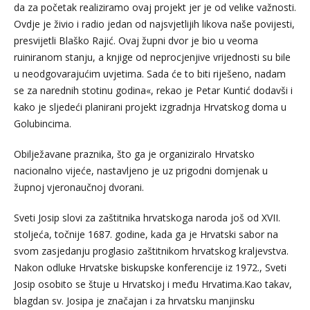
da za početak realiziramo ovaj projekt jer je od velike važnosti.
Ovdje je živio i radio jedan od najsvjetlijih likova naše povijesti,
presvijetli Blaško Rajić. Ovaj župni dvor je bio u veoma
ruiniranom stanju, a knjige od neprocjenjive vrijednosti su bile
u neodgovarajućim uvjetima. Sada će to biti riješeno, nadam
se za narednih stotinu godina«, rekao je Petar Kuntić dodavši i
kako je sljedeći planirani projekt izgradnja Hrvatskog doma u
Golubincima.
Obilježavane praznika, što ga je organiziralo Hrvatsko
nacionalno vijeće, nastavljeno je uz prigodni domjenak u
župnoj vjeronaučnoj dvorani.
Sveti Josip slovi za zaštitnika hrvatskoga naroda još od XVII.
stoljeća, točnije 1687. godine, kada ga je Hrvatski sabor na
svom zasjedanju proglasio zaštitnikom hrvatskog kraljevstva.
Nakon odluke Hrvatske biskupske konferencije iz 1972., Sveti
Josip osobito se štuje u Hrvatskoj i među Hrvatima.Kao takav,
blagdan sv. Josipa je značajan i za hrvatsku manjinsku