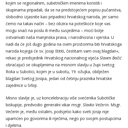
kojim se regionalnim, subetničkim imenima koristili i
skupinama pripadali, da se na predstojećem popisu pučanstva,
slobodno izjasnite kao pripadnici hrvatskog naroda, jer samo
ćemo na takav način – bez obzira na poteškoće koje vas
mogu snaći na poslu ili među susjedima – moći bolje
ostvarivati naša manjinska prava, i narodnosna i vjerska. U
nadi da će još dugo godina na ovim prostorima biti hrvatskoga
naroda kojega će sv. Josip štititi, čestitam vam ovaj blagdan«,
rekao je predsjednik Hrvatskog nacionalnog vijeća
Slaven Bačić
obraćajući se okupljenima na misnom slavlju u župi svetog
Roka u Subotici, kojim je u subotu, 19. ožujka, obilježen
blagdan Svetog Josipa, jedan od četiriju praznika hrvatske
zajednice u Srbiji.
Misno slavlje je, uz koncelebraciju više svećenika Subotičke
biskupije, predvodio generalni vikar msgr.
Slavko Večerin
. Msgr.
Večerin je, među ostalim, podsjetio kako sveti Josip nije
upamćen po govorima ili riječima, nego po svojim postupcima
i djelima.