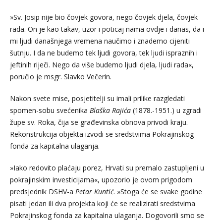
»Sv. Josip nije bio čovjek govora, nego čovjek djela, čovjek
rada. On je kao takav, uzor i poticaj nama ovdje i danas, da i
mi ljudi današnjega vremena naučimo i znademo cijeniti
šutnju. I da ne budemo tek ljudi govora, tek ljudi ispraznih i
jeftinih riječi. Nego da više budemo ljudi djela, ljudi rada«,
poručio je msgr. Slavko Večerin.
Nakon svete mise, posjetitelji su imali prilike razgledati
spomen-sobu svećenika
Blaška Rajića
(1878.-1951.) u zgradi
župe sv. Roka, čija se građevinska obnova privodi kraju.
Rekonstrukcija objekta izvodi se sredstvima Pokrajinskog
fonda za kapitalna ulaganja.
»Iako redovito plaćaju porez, Hrvati su premalo zastupljeni u
pokrajinskim investicijama«, upozorio je ovom prigodom
predsjednik DSHV-a
Petar Kuntić
. »Stoga će se svake godine
pisati jedan ili dva projekta koji će se realizirati sredstvima
Pokrajinskog fonda za kapitalna ulaganja. Dogovorili smo se