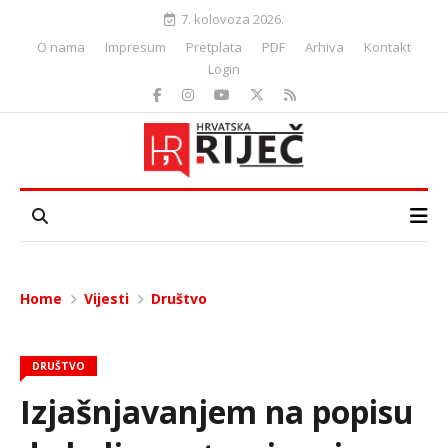
7. kolovoza 2026.
O nama
Impresum
Pretplata
PDF
Arhiva
Kontakt
Login
Home
Vijesti
Društvo
DRUŠTVO
Izjašnjavanjem na popisu