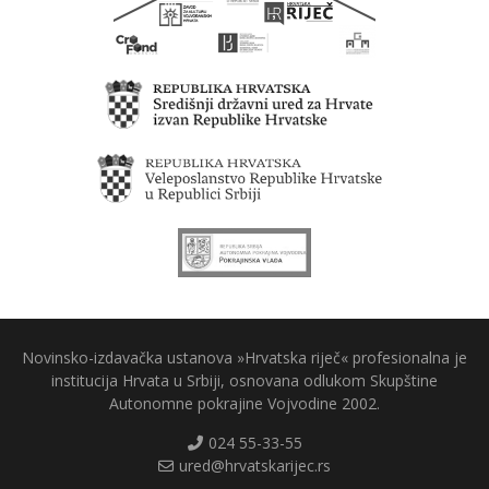
Novinsko-izdavačka ustanova »Hrvatska riječ« profesionalna je
institucija Hrvata u Srbiji, osnovana odlukom Skupštine
Autonomne pokrajine Vojvodine 2002.
024 55-33-55
ured@hrvatskarijec.rs