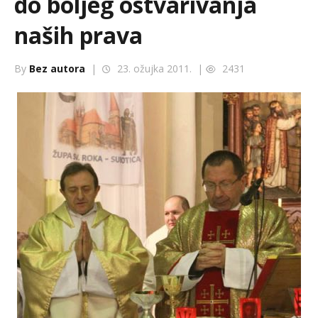
do boljeg ostvarivanja
naših prava
By
Bez autora
|
23. ožujka 2011. |
2431