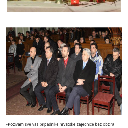
»Pozivam sve vas pripadnike hrvatske zajednice bez obzira