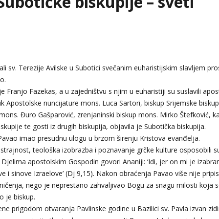
Subotičke biskupije – sveti
ali sv. Terezije Avilske u Subotici svečanim euharistijskim slavljem pro
o.
e Franjo Fazekas, a u zajedništvu s njim u euharistiji su suslavili apos
ik Apostolske nuncijature mons. Luca Sartori, biskup Srijemske biskup
 mons. Đuro Gašparović, zrenjaninski biskup mons. Mirko Štefković, ka
kupije te gosti iz drugih biskupija, objavila je Subotička biskupija.
i Pavao imao presudnu ulogu u brzom širenju Kristova evanđelja.
trajnost, teološka izobrazba i poznavanje grčke kulture osposobili s
Djelima apostolskim Gospodin govori Ananiji: ‘Idi, jer on mi je izabra
 i sinove Izraelove’ (Dj 9,15). Nakon obraćenja Pavao više nije pripi
graničenja, nego je neprestano zahvaljivao Bogu za snagu milosti koja 
 je biskup.
rene prigodom otvaranja Pavlinske godine u Bazilici sv. Pavla izvan zidi