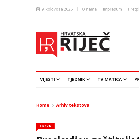
|
9. kolovoza 2026.
O nama
Impresum
Pretp
VIJESTI
TJEDNIK
TV MATICA
P
Home
Arhiv tekstova
CRKVA