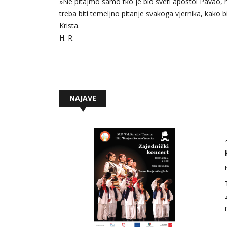
»Ne pitajmo samo tko je bio sveti apostol Pavao, n
treba biti temeljno pitanje svakoga vjernika, kako 
Krista.
H. R.
NAJAVE