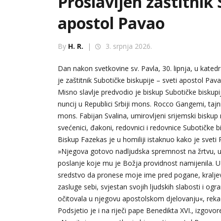
Proslavljen zaštitnik 
apostol Pavao
By
H. R.
|
3. srpnja 2026.
Dan nakon svetkovine sv. Pavla, 30. lipnja, u katedr
je zaštitnik Subotičke biskupije – sveti apostol Pava
Misno slavlje predvodio je biskup Subotičke biskupij
nuncij u Republici Srbiji mons. Rocco Gangemi, tajn
mons. Fabijan Svalina, umirovljeni srijemski biskup
svećenici, đakoni, redovnici i redovnice Subotičke bis
Biskup Fazekas je u homiliji istaknuo kako je svet
»Njegova gotovo nadljudska spremnost na žrtvu, us
poslanje koje mu je Božja providnost namijenila. U 
sredstvo da pronese moje ime pred pogane, kraljeve
zasluge sebi, svjestan svojih ljudskih slabosti i o
očitovala u njegovu apostolskom djelovanju«, rekao
Podsjetio je i na riječi pape Benedikta XVI., izgovo