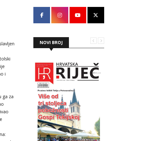
NOVI BROJ
slavljen
tolski
ije
o i
u ga za
no
sivao
se
na: