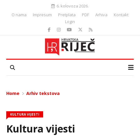
6. kolovoza 2026.
O nama
Impresum
Pretplata
PDF
Arhiva
Kontakt
Login
Home
Arhiv tekstova
KULTURA VIJESTI
Kultura vijesti