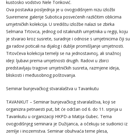
kustosko vodstvo Nele Tonković.
Ova postavka posljednja je u ovogodišnjem nizu izložbi
Suvremene galerije Subotica posvećenih različitim oblicima
umjetničkih kolekcija. U središtu izložbe nalazi se zbirka
Selmana Trtovca, jednog od istaknutih umjetnika u regiji, koju
je stvarao kroz susrete, suradnje i odnose s umjetnicima čiji su
ga radovi poticali na dijalog i dublje promišljanje umjetnosti.
Trtovčeva kolekcija temelji se na jednostavnoj, ali snažnoj
ideji: ljubavi prema umjetnosti drugih. Radovi u zbirci
predstavljaju tragove umjetničkih susreta, razmjene ideja,
bliskosti i međusobnog poštovanja.
Seminar bunjevačkog stvaralaštva u Tavankutu
TAVANKUT – Seminar bunjevačkog stvaralaštva, koji se
organizira petnaesti put, bit će održan od 6. do 11. srpnja u
Tavankutu u organizaciji HKPD-a Matija Gubec. Tema
ovogodišnjeg seminara je Dužijanca, a očekuju se sudionici iz
zemlje i inozemstva. Seminar obuhvaća teme plesa,