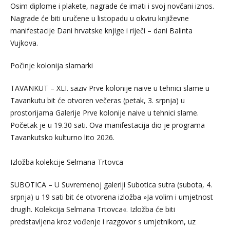
Osim diplome i plakete, nagrade će imati i svoj novčani iznos.
Nagrade će biti uručene u listopadu u okviru književne
manifestacije Dani hrvatske knjige i riječi – dani Balinta
Vujkova.
Počinje kolonija slamarki
TAVANKUT – XLI. saziv Prve kolonije naive u tehnici slame u
Tavankutu bit će otvoren večeras (petak, 3. srpnja) u
prostorijama Galerije Prve kolonije naive u tehnici slame.
Početak je u 19.30 sati. Ova manifestacija dio je programa
Tavankutsko kulturno lito 2026.
Izložba kolekcije Selmana Trtovca
SUBOTICA – U Suvremenoj galeriji Subotica sutra (subota, 4.
srpnja) u 19 sati bit će otvorena izložba »Ja volim i umjetnost
drugih. Kolekcija Selmana Trtovca«. Izložba će biti
predstavljena kroz vođenje i razgovor s umjetnikom, uz