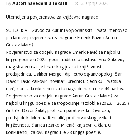
By
Autori navedeni u tekstu
|
3. srpnja 2026.
Utemeljena povjerenstva za književne nagrade
SUBOTICA – Zavod za kulturu vojvođanskih Hrvata imenovao
je članove povjerenstva za nagrade Emerik Pavić i Antun
Gustav Matoš.
Povjerenstvo za dodjelu nagrade Emerik Pavić za najbolju
knjigu godine u 2025. godini radit će u sastavu: Ana Gaković,
magistra edukacije hrvatskog jezika i književnosti,
predsjednica, Dalibor Mergel, dipl. etnolog-antropolog, član i
Davor Bašić Palković, novinar i urednik u tjedniku Hrvatska
riječ, član. U konkurenciji za tu nagradu naći će se 44 naslova.
Povjerenstvo za dodjelu nagrade Antun Gustav Matoš za
najbolju knjigu poezije za trogodišnje razdoblje (2023. – 2025.)
činit će: Davor Šalat, prof. komparativne književnosti,
predsjednik, Morena Rendulić, prof. hrvatskog jezika i
književnosti, članica i Žarko Milenić, književnik, član. U
konkurenciji za ovu nagradu je 28 knjiga poezije.