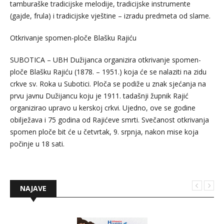
tamburaške tradicijske melodije, tradicijske instrumente
(gajde, frula) i tradicijske vještine – izradu predmeta od slame.
Otkrivanje spomen-ploče Blašku Rajiću
SUBOTICA – UBH Dužijanca organizira otkrivanje spomen-
ploče Blašku Rajiću (1878. – 1951.) koja će se nalaziti na zidu
crkve sv. Roka u Subotici. Ploča se podiže u znak sjećanja na
prvu javnu Dužijancu koju je 1911. tadašnji župnik Rajić
organizirao upravo u kerskoj crkvi. Ujedno, ove se godine
obilježava i 75 godina od Rajićeve smrti. Svečanost otkrivanja
spomen ploče bit će u četvrtak, 9. srpnja, nakon mise koja
počinje u 18 sati.
NAJAVE