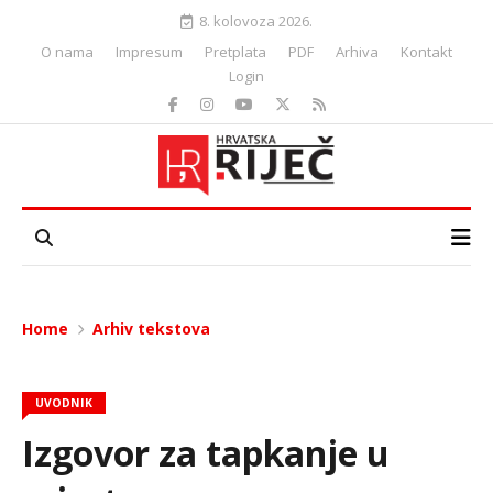
8. kolovoza 2026.
O nama
Impresum
Pretplata
PDF
Arhiva
Kontakt
Login
Home
Arhiv tekstova
UVODNIK
Izgovor za tapkanje u