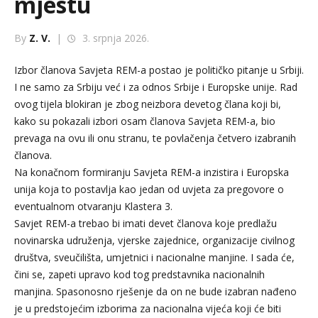
mjestu
By
Z. V.
|
3. srpnja 2026.
Izbor članova Savjeta REM-a postao je političko pitanje u Srbiji.
I ne samo za Srbiju već i za odnos Srbije i Europske unije. Rad
ovog tijela blokiran je zbog neizbora devetog člana koji bi,
kako su pokazali izbori osam članova Savjeta REM-a, bio
prevaga na ovu ili onu stranu, te povlačenja četvero izabranih
članova.
Na konačnom formiranju Savjeta REM-a inzistira i Europska
unija koja to postavlja kao jedan od uvjeta za pregovore o
eventualnom otvaranju Klastera 3.
Savjet REM-a trebao bi imati devet članova koje predlažu
novinarska udruženja, vjerske zajednice, organizacije civilnog
društva, sveučilišta, umjetnici i nacionalne manjine. I sada će,
čini se, zapeti upravo kod tog predstavnika nacionalnih
manjina. Spasonosno rješenje da on ne bude izabran nađeno
je u predstojećim izborima za nacionalna vijeća koji će biti