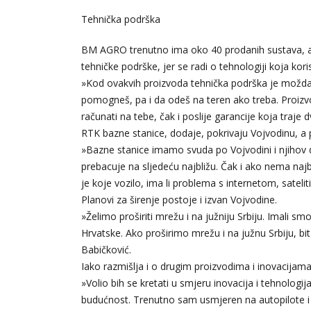
Tehnička podrška
BM AGRO trenutno ima oko 40 prodanih sustava, a 
tehničke podrške, jer se radi o tehnologiji koja kor
»Kod ovakvih proizvoda tehnička podrška je možda n
pomogneš, pa i da odeš na teren ako treba. Proizvod
računati na tebe, čak i poslije garancije koja traje 
RTK bazne stanice, dodaje, pokrivaju Vojvodinu, a p
»Bazne stanice imamo svuda po Vojvodini i njihov 
prebacuje na sljedeću najbližu. Čak i ako nema naj
je koje vozilo, ima li problema s internetom, satel
Planovi za širenje postoje i izvan Vojvodine.
»Želimo proširiti mrežu i na južniju Srbiju. Imali sm
Hrvatske. Ako proširimo mrežu i na južnu Srbiju, bi
Babičković.
Iako razmišlja i o drugim proizvodima i inovacijama
»Volio bih se kretati u smjeru inovacija i tehnologij
budućnost. Trenutno sam usmjeren na autopilote i 