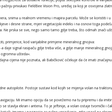
pažnju privukao FieldBee Vision Pro, uređaj za koji je osvojena zlat
era, snima u realnom vremenu i mapira parcelu. Može se koristiti i u
 lijeve i desne strane, mjeri vegetacijski indeks i na osnovi toga pode
dstava. Ne prska se sve, nego samo tamo gdje treba, što odmah znači uš
ti, primjerice, kod varijabilne primjene mineralnog gnojiva:
a daje signal rasipaču gdje treba više, a gdje manje mineralnog gnoj
je ogromna ušteda«.
odajna cijena nije poznata, ali Babičković očekuje da će imati značajnu
e autopilote. Postoje sustavi kod kojih se mijenja volan na traktoru, 
 navigaciju. Mi imamo opciju da se povežemo na tu pripremu i da imit
se stavlja ekran i antena. To je jeftinije, a volan ostaje tvornički i ča
kotači. Imamo i navigacije za ručno upravljanje, gdje vozač na ekranu