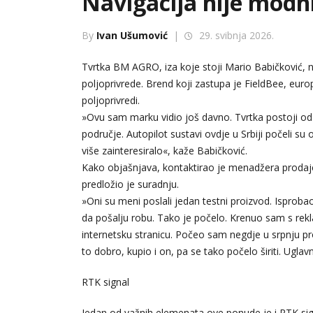
Navigacija nije modn
By
Ivan Ušumović
|
29. svibnja 2026.
Tvrtka BM AGRO, iza koje stoji Mario Babičković, na
poljoprivrede. Brend koji zastupa je FieldBee, euro
poljoprivredi.
»Ovu sam marku vidio još davno. Tvrtka postoji od 
područje. Autopilot sustavi ovdje u Srbiji počeli su o
više zainteresiralo«, kaže Babičković.
Kako objašnjava, kontaktirao je menadžera prodaje ov
predložio je suradnju.
»Oni su meni poslali jedan testni proizvod. Isprob
da pošalju robu. Tako je počelo. Krenuo sam s rekl
internetsku stranicu. Počeo sam negdje u srpnju pro
to dobro, kupio i on, pa se tako počelo širiti. Ugla
RTK signal
Jedan od važnih elemenata ove ponude je i RTK sig