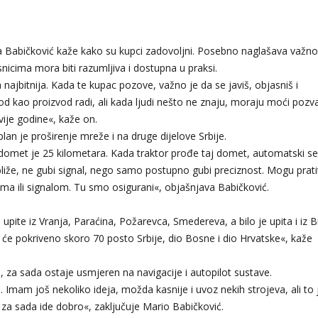
Babičković kaže kako su kupci zadovoljni. Posebno naglašava važno
isnicima mora biti razumljiva i dostupna u praksi.
ajbitnija. Kada te kupac pozove, važno je da se javiš, objasniš i
 kao proizvod radi, ali kada ljudi nešto ne znaju, moraju moći pozvat
dvije godine«, kaže on.
lan je proširenje mreže i na druge dijelove Srbije.
domet je 25 kilometara. Kada traktor prođe taj domet, automatski se
bliže, ne gubi signal, nego samo postupno gubi preciznost. Mogu prati
itima ili signalom. Tu smo osigurani«, objašnjava Babičković.
o upite iz Vranja, Paraćina, Požarevca, Smedereva, a bilo je upita i iz B
t će pokriveno skoro 70 posto Srbije, dio Bosne i dio Hrvatske«, kaže
, za sada ostaje usmjeren na navigacije i autopilot sustave.
a. Imam još nekoliko ideja, možda kasnije i uvoz nekih strojeva, ali to 
za sada ide dobro«, zaključuje Mario Babičković.