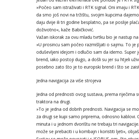
»Počeo sam istraživati i RTK signal. Oni imaju i R
da smo još novi na tržištu, svojim kupcima dajemo
daju dvije ili tri godine besplatno, pa se poslije p
doživotno«, kaže Babičković.
Važan iskorak za ovu mladu tvrtku bio je nastup n
»U prosincu sam počeo razmišljati o sajmu. To je pr
oduševljeni idejom i odlučio sam da idemo. Super je 
brend, iako postoji dugo, a došli su jer su htjeli uži
posebno zato što je to europski brend i što se zaist
Jedna navigacija za više strojeva
Jedna od prednosti ovog sustava, prema riječima 
traktora na drugi.
»To je jedna od dobrih prednosti. Navigacija se mož
za drugi se kupi samo priprema, odnosno kablovi. 
minuta i u jednom dvorištu ne trebaju tri navigacije
može se prebaciti i u kombajn i koristiti ljeti«, obj
Sustav se može povezati i s ISOBUS-om, što otvara 