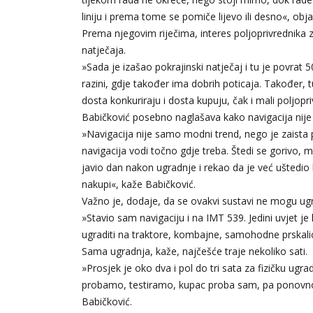
liniju i prema tome se pomiče lijevo ili desno«, ob
Prema njegovim riječima, interes poljoprivrednika z
natječaja.
»Sada je izašao pokrajinski natječaj i tu je povrat 5
razini, gdje također ima dobrih poticaja. Također, 
dosta konkuriraju i dosta kupuju, čak i mali poljopri
Babičković posebno naglašava kako navigacija nij
»Navigacija nije samo modni trend, nego je zaista
navigacija vodi točno gdje treba. Štedi se gorivo, 
javio dan nakon ugradnje i rekao da je već uštedio l
nakupi«, kaže Babičković.
Važno je, dodaje, da se ovakvi sustavi ne mogu ug
»Stavio sam navigaciju i na IMT 539. Jedini uvjet je hi
ugraditi na traktore, kombajne, samohodne prskalice
Sama ugradnja, kaže, najčešće traje nekoliko sati.
»Prosjek je oko dva i pol do tri sata za fizičku ug
probamo, testiramo, kupac proba sam, pa ponovno ja,
Babičković.