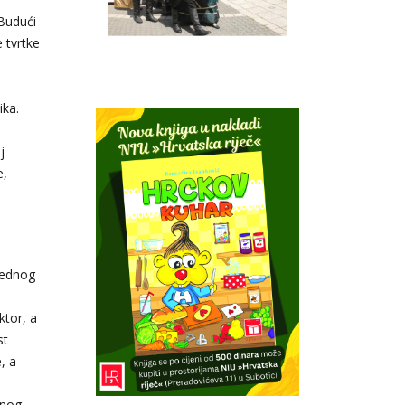
 Budući
 tvrtke
ika.
u
j
e,
jednog
ktor, a
st
, a
lnog