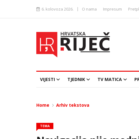
|
6. kolovoza 2026.
O nama
Impresum
Pretp
VIJESTI
TJEDNIK
TV MATICA
P
Home
Arhiv tekstova
TEMA