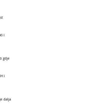
st
i i
ti gdje
iH i
je dalja