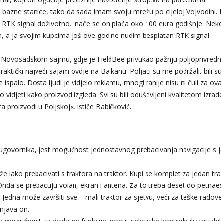
TK bazne stanice, tako da sada imam svoju mrežu po cijeloj Vojvodini.
 RTK signal doživotno. Inače se on plaća oko 100 eura godišnje. Neke
laća, a ja svojim kupcima još ove godine nudim besplatan RTK signal
a Novosadskom sajmu, gdje je FieldBee privukao pažnju poljoprivredn
aktički najveći sajam ovdje na Balkanu. Poljaci su me podržali, bili s
ispalo. Dosta ljudi je vidjelo reklamu, mnogi ranije nisu ni čuli za ova
vo vidjeti kako proizvod izgleda. Svi su bili oduševljeni kvalitetom izrad
a proizvodi u Poljskoj«, ističe Babičković.
sugovornika, jest mogućnost jednostavnog prebacivanja navigacije s 
e lako prebacivati s traktora na traktor. Kupi se komplet za jedan tra
Onda se prebacuju volan, ekran i antena. Za to treba deset do petnae
. Jedna može završiti sve – mali traktor za sjetvu, veći za teške radove
ašnjava on.
mogućnost za dodatne funkcije, poput sekcijske kontrole ili varijabi