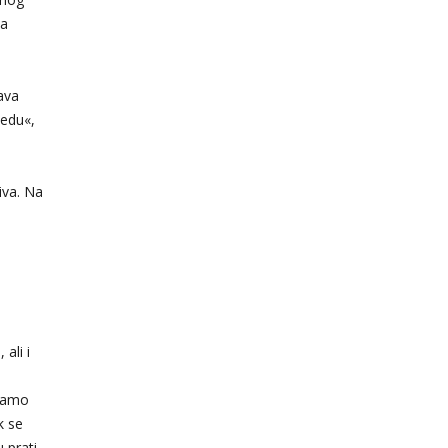
na
šava
tedu«,
iva. Na
ali i
iramo
k se
 prati