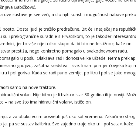
jašnjava Babičković.
a ove sustave je sve veći, a dio njih koristi i mogućnost nabave prek
0 posto. Dosta ljudi je tražilo predračune. Bit će i natječaj na republič
tu su i prekogranične suradnje s Hrvatskom, to je također interesantno
vrednici, jer to više nije toliko skupo da bi bilo nedostižno«, kaže on.
e stvar prestiža, nego konkretno pomagalo u svakodnevnom radu.
 pomagalo u poslu. Olakšava rad i donosi velike uštede. Nema preklap
mineralno gnojivo, zaštitna sredstva – sve. Imam primjer čovjeka koji 
itru i pol goriva. Kada se radi puno zemlje, po litru i pol se jako mno
raditi samo na nove traktore.
draulični volan. Nije bitno je li traktor star 30 godina ili je noviji. Mo
 – na sve što ima hidraulični volan«, ističe on.
radnju, a za obuku volim posvetiti još oko sat vremena. Zakačimo stroj,
 pa se sustav kalibrira. Sve zajedno traje oko tri i pol sata«, kaže