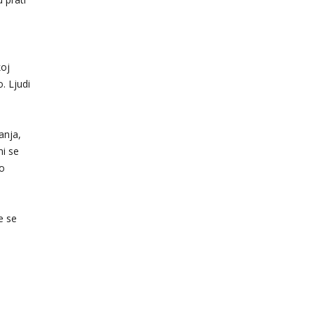
o
koj
. Ljudi
anja,
mi se
go
že se