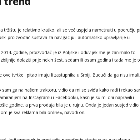
i trend
 tržištu je relativno kratko, ali se već uspjela nametnuti u području p
pski proizvođač sustava za navigaciju i automatsko upravljanje u
2014. godine, proizvođač je iz Poljske i oduvijek me je zanimalo to
zbiljnije dolaziti prije nekih šest, sedam ili osam godina i tada me je t
e tvrtke i pitao imaju li zastupnika u Srbiji. Budući da ga nisu imali,
ao sam ga na našem traktoru, vidio da mi se sviđa kako radi i rekao s
amiranjem na Instagramu i Facebooku, kasnije su mi oni napravili i
šle godine, a prva prodaja bila je u rujnu. Onda je jedan susjed vidio
vnom je sva reklama bila online«, navodi on.
nal, koji omogućuje preciznije navođenje strojeva na parcelama.