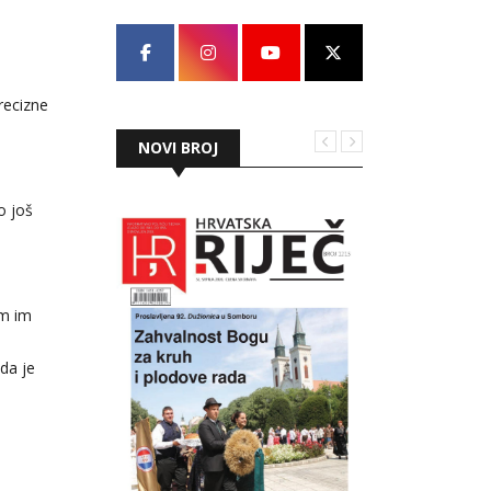
recizne
NOVI BROJ
o još
am im
 da je