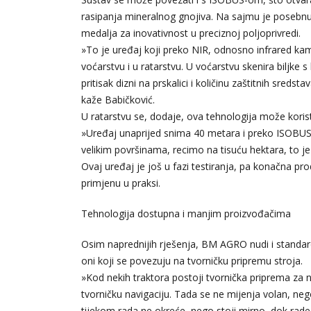
rasipanja mineralnog gnojiva. Na sajmu je posebnu 
medalja za inovativnost u preciznoj poljoprivredi.
»To je uređaj koji preko NIR, odnosno infrared kam
voćarstvu i u ratarstvu. U voćarstvu skenira biljke s
pritisak dizni na prskalici i količinu zaštitnih sre
kaže Babičković.
U ratarstvu se, dodaje, ova tehnologija može koristi
»Uređaj unaprijed snima 40 metara i preko ISOBUS-
velikim površinama, recimo na tisuću hektara, to 
Ovaj uređaj je još u fazi testiranja, pa konačna pr
primjenu u praksi.
Tehnologija dostupna i manjim proizvođačima
Osim naprednijih rješenja, BM AGRO nudi i standardn
oni koji se povezuju na tvorničku pripremu stroja.
»Kod nekih traktora postoji tvornička priprema za
tvorničku navigaciju. Tada se ne mijenja volan, nego 
tijekom rada ne okreće, nego stoji mirno, dok rade 