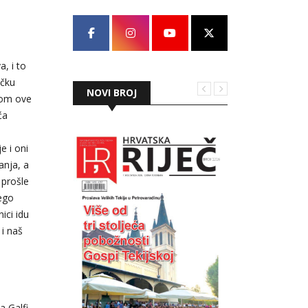
, i to
ičku
NOVI BROJ
kom ove
ća
e i oni
anja, a
 prošle
ego
ici idu
 i naš
a Galfi