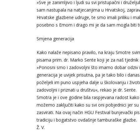
»Sve je zanimljivo i ljudi su svi pristupačni i druže
sam nastupala na natjecanjima u Hrvatskoj, zapravo
Hrvatske glazbene udruge, te smo imali priliku i mal
posebno s Emom i drago mi je da sam mogla biti t
Smjena generacija
Kako nalaže nepisano pravilo, na kraju Smotre svim
pisama prim. dr. Marko Sente koji je za naš tjednik
»Ponosni smo i zadovoljni što imamo dobar odziv i 
generacija je uvijek prisutna, pa je tako bilo i 
poželjeli im puno uspjeha dalje u školovanju i životu
zadovoljni i priznati u društvu«, rekao je dr. Sente.
Smotra je i ove godine bila raspjevana radost kako 
možemo zaključiti kako su svi oni pobjednici jer su rad
zasvirati. Na ovaj način HGU Festival bunjevački p
tradiciju i bogatstvo ovdašnje tamburaške glazbe.
Ž. V.