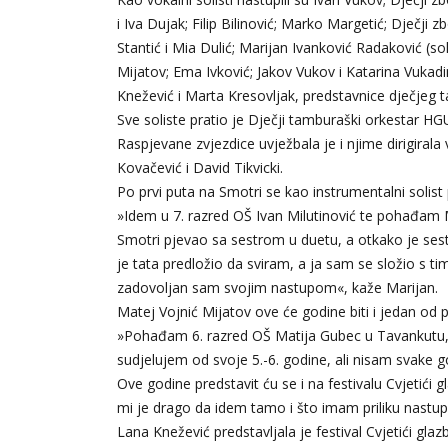
i Iva Dujak; Filip Bilinović; Marko Margetić; Dječji z
Stantić i Mia Dulić; Marijan Ivanković Radaković (
Mijatov; Ema Ivković; Jakov Vukov i Katarina Vukadi
Knežević i Marta Kresovljak, predstavnice dječjeg ta
Sve soliste pratio je Dječji tamburaški orkestar 
Raspjevane zvjezdice uvježbala je i njime dirigirala 
Kovačević i David Tikvicki.
Po prvi puta na Smotri se kao instrumentalni solist
»Idem u 7. razred OŠ Ivan Milutinović te pohađam 
Smotri pjevao sa sestrom u duetu, a otkako je ses
je tata predložio da sviram, a ja sam se složio s ti
zadovoljan sam svojim nastupom«, kaže Marijan.
Matej Vojnić Mijatov ove će godine biti i jedan od 
»Pohađam 6. razred OŠ Matija Gubec u Tavankutu, 
sudjelujem od svoje 5.-6. godine, ali nisam svake 
Ove godine predstavit ću se i na festivalu Cvjetići 
mi je drago da idem tamo i što imam priliku nastupi
Lana Knežević predstavljala je festival Cvjetići glazb