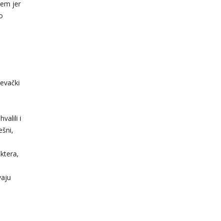
jem jer
o
jevački
alili i
ešni,
ktera,
vaju