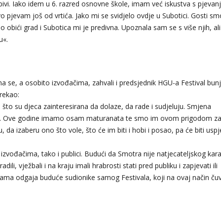
ljubivi. Iako idem u 6. razred osnovne škole, imam već iskustva s pjevan
 pjevam još od vrtića. Jako mi se svidjelo ovdje u Subotici. Gosti sm
o obići grad i Subotica mi je predivna. Upoznala sam se s više njih, ali
u«.
a se, a osobito izvođačima, zahvali i predsjednik HGU-a Festival bun
 rekao:
što su djeca zainteresirana da dolaze, da rade i sudjeluju. Smjena
danas. Ove godine imamo osam maturanata te smo im ovom prigodom zahv
, da izaberu ono što vole, što će im biti i hobi i posao, pa će biti uspj
izvođačima, tako i publici. Budući da Smotra nije natjecateljskog kara
ili, vježbali i na kraju imali hrabrosti stati pred publiku i zapjevati ili
isama odgaja buduće sudionike samog Festivala, koji na ovaj način ču