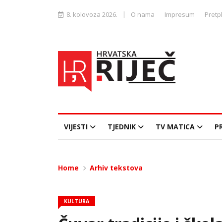
|
8. kolovoza 2026.
O nama
Impresum
Pretp
VIJESTI
TJEDNIK
TV MATICA
P
Home
Arhiv tekstova
KULTURA