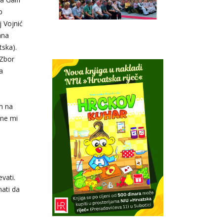
p
j Vojnić
ana
tska).
 Zbor
a
m na
ine mi
vati.
nati da