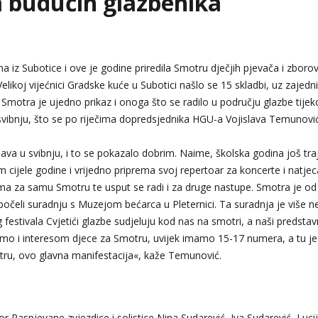
la budućih glazbenika
 iz Subotice i ove je godine priredila Smotru dječjih pjevača i zborova
elikoj vijećnici Gradske kuće u Subotici našlo se 15 skladbi, uz zajedn
Smotra je ujedno prikaz i onoga što se radilo u području glazbe tije
 svibnju, što se po riječima dopredsjednika HGU-a Vojislava Temunovi
va u svibnju, i to se pokazalo dobrim. Naime, školska godina još traj
om cijele godine i vrijedno priprema svoj repertoar za koncerte i natjec
a za samu Smotru te usput se radi i za druge nastupe. Smotra je od
čeli suradnju s Muzejom bećarca u Pleternici. Ta suradnja je više n
festivala Cvjetići glazbe sudjeluju kod nas na smotri, a naši predstavn
i smo i interesom djece za Smotru, uvijek imamo 15-17 numera, a tu je
ru, ovo glavna manifestacija«, kaže Temunović.
bor Raspjevane zvjezdice i solistice Nina Sudarević, Iva Sudarević, Lucij