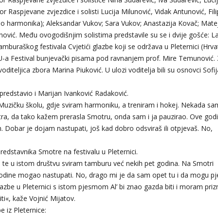
bor Raspjevane zvjezdice i solisti Lucija Milunović, Vidak Antunović, Fili
solo harmonika); Aleksandar Vukov; Sara Vukov; Anastazija Kovač; Mate
nović. Među ovogodišnjim solistima predstavile su se i dvije gošće: L
mburaškog festivala Cvjetići glazbe koji se održava u Pleternici (Hrva
HGU-a Festival bunjevački pisama pod ravnanjem prof. Mire Temunović.
voditeljica zbora Marina Piuković. U ulozi voditelja bili su osnovci Sofij
 predstavio i Marijan Ivanković Radaković.
Muzičku školu, gdje sviram harmoniku, a treniram i hokej. Nekada sa
tra, da tako kažem prerasla Smotru, onda sam i ja pauzirao. Ove god
m. Dobar je dojam nastupati, još kad dobro odsviraš ili otpjevaš. No,
predstavnika Smotre na festivalu u Pleternici.
te u istom društvu sviram tamburu već nekih pet godina. Na Smotri
godine mogao nastupati. No, drago mi je da sam opet tu i da mogu pje
glazbe u Pleternici s istom pjesmom Al’ bi znao gazda biti i moram priz
ti«, kaže Vojnić Mijatov.
e iz Pleternice: