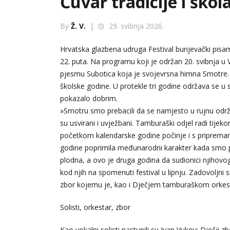
Čuvar tradicije i ško
By
Ž. V.
|
29. svibnja 2026.
Hrvatska glazbena udruga Festival bunjevački pisama
22. puta. Na programu koji je održan 20. svibnja u V
pjesmu Subotica koja je svojevrsna himna Smotre. 
školske godine. U protekle tri godine održava se u
pokazalo dobrim.
»Smotru smo prebacili da se namjesto u rujnu održa
su usvirani i uvježbani. Tamburaški odjel radi tijek
početkom kalendarske godine počinje i s pripremam
godine poprimila međunarodni karakter kada smo po
plodna, a ovo je druga godina da sudionici njihovog 
kod njih na spomenuti festival u lipnju. Zadovoljn
zbor kojemu je, kao i Dječjem tamburaškom orkest
Solisti, orkestar, zbor
Kao vokalni solisti nastupili su Ivan Vukov; Dječji z