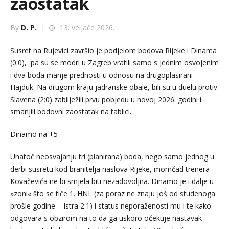
zaostatak
By
D. P.
|
13. veljače 2026.
Susret na Rujevici završio je podjelom bodova Rijeke i Dinama
(0:0), pa su se modri u Zagreb vratili samo s jednim osvojenim
i dva boda manje prednosti u odnosu na drugoplasirani
Hajduk. Na drugom kraju jadranske obale, bili su u duelu protiv
Slavena (2:0) zabilježili prvu pobjedu u novoj 2026. godini i
smanjili bodovni zaostatak na tablici.
Dinamo na +5
Unatoč neosvajanju tri (planirana) boda, nego samo jednog u
derbi susretu kod branitelja naslova Rijeke, momčad trenera
Kovačevića ne bi smjela biti nezadovoljna. Dinamo je i dalje u
»zoni« što se tiče 1. HNL (za poraz ne znaju još od studenoga
prošle godine – Istra 2:1) i status neporaženosti mu i te kako
odgovara s obzirom na to da ga uskoro očekuje nastavak