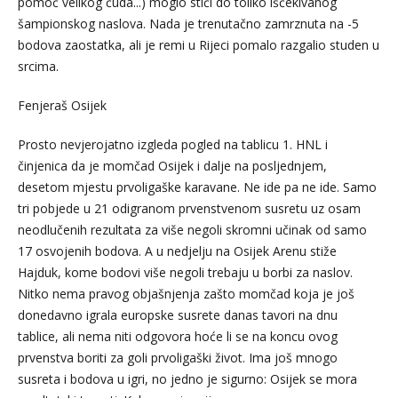
pomoć velikog čuda...) moglo stići do toliko iščekivanog
šampionskog naslova. Nada je trenutačno zamrznuta na -5
bodova zaostatka, ali je remi u Rijeci pomalo razgalio studen u
srcima.
Fenjeraš Osijek
Prosto nevjerojatno izgleda pogled na tablicu 1. HNL i
činjenica da je momčad Osijek i dalje na posljednjem,
desetom mjestu prvoligaške karavane. Ne ide pa ne ide. Samo
tri pobjede u 21 odigranom prvenstvenom susretu uz osam
neodlučenih rezultata za više negoli skromni učinak od samo
17 osvojenih bodova. A u nedjelju na Osijek Arenu stiže
Hajduk, kome bodovi više negoli trebaju u borbi za naslov.
Nitko nema pravog objašnjenja zašto momčad koja je još
donedavno igrala europske susrete danas tavori na dnu
tablice, ali nema niti odgovora hoće li se na koncu ovog
prvenstva boriti za goli prvoligaški život. Ima još mnogo
susreta i bodova u igri, no jedno je sigurno: Osijek se mora