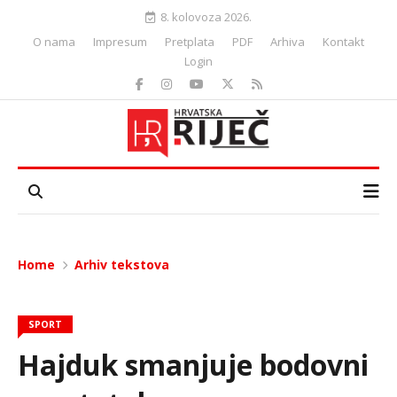
8. kolovoza 2026.
O nama
Impresum
Pretplata
PDF
Arhiva
Kontakt
Login
Home
Arhiv tekstova
SPORT
Hajduk smanjuje bodovni