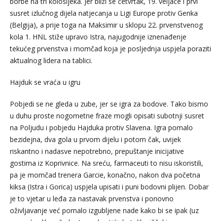
borbe na tri kolosijeka. Jer bliži se četvrtak, 19. veljače i prvi
susret izlučnog dijela natjecanja u Ligi Europe protiv Genka
(Belgija), a prije toga na Maksimir u sklopu 22. prvenstvenog
kola 1. HNL stiže upravo Istra, najugodnije iznenađenje
tekućeg prvenstva i momčad koja je posljednja uspjela poraziti
aktualnog lidera na tablici.
Hajduk se vraća u igru
Pobjedi se ne gleda u zube, jer se igra za bodove. Tako bismo
u duhu proste nogometne fraze mogli opisati subotnji susret
na Poljudu i pobjedu Hajduka protiv Slavena. Igra pomalo
bezidejna, dva gola u prvom dijelu i potom čak, uvijek
riskantno i nadasve nepotrebno, prepuštanje inicijative
gostima iz Koprivnice. Na sreću, farmaceuti to nisu iskoristili,
pa je momčad trenera Garcie, konačno, nakon dva početna
kiksa (Istra i Gorica) uspjela upisati i puni bodovni plijen. Dobar
je to vjetar u leđa za nastavak prvenstva i ponovno
oživljavanje već pomalo izgubljene nade kako bi se ipak (uz