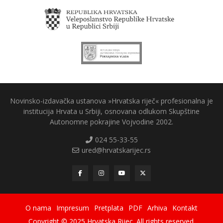
Novinsko-izdavačka ustanova »Hrvatska riječ« profesionalna je
institucija Hrvata u Srbiji, osnovana odlukom Skupštine
Autonomne pokrajine Vojvodine 2002.
024 55-33-55
ured@hrvatskarijec.rs
O nama
Impresum
Pretplata
PDF
Arhiva
Kontakt
Copyright © 2025 Hrvatska Rijec. All rights reserved.