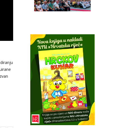
diranju
uirane
izvan