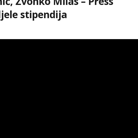
nić, Zvonko Milas – Press
jele stipendija