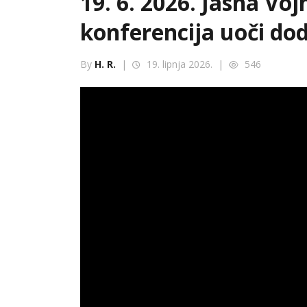
19. 6. 2026. Jasna Voj
konferencija uoči dod
By
H. R.
|
19. lipnja 2026. |
546