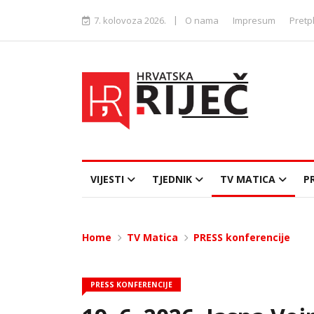
|
7. kolovoza 2026.
O nama
Impresum
Pretp
VIJESTI
TJEDNIK
TV MATICA
P
Home
TV Matica
PRESS konferencije
PRESS KONFERENCIJE