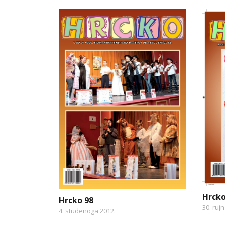
Hrcko
Hrcko 98
30. ruj
4. studenoga 2012.