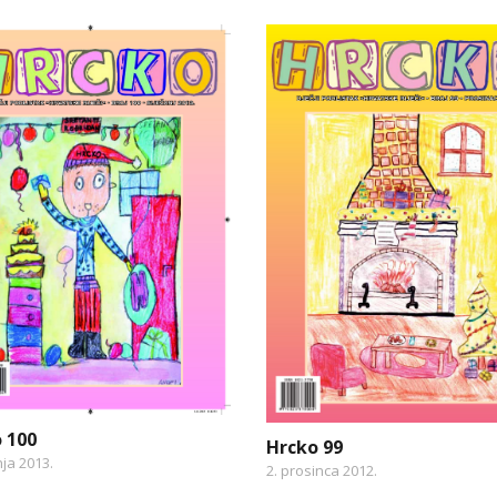
 100
Hrcko 99
nja 2013.
2. prosinca 2012.