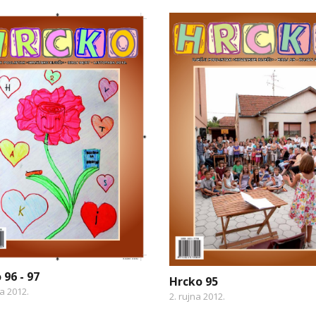
 96 - 97
Hrcko 95
na 2012.
2. rujna 2012.