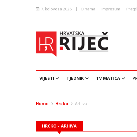
|
7. kolovoza 2026.
O nama
Impresum
Pretp
VIJESTI
TJEDNIK
TV MATICA
P
Home
Hrcko
Arhiva
HRCKO - ARHIVA