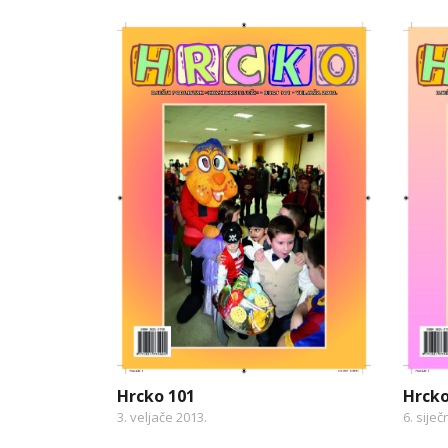
Hrcko 101
Hrcko
3. veljače 2013.
6. siječ