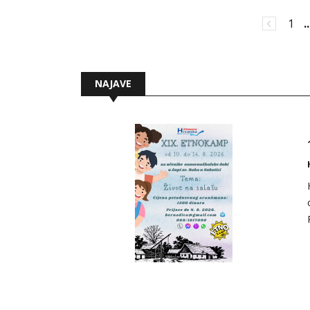
1
..
NAJAVE