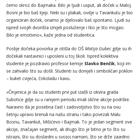
ćemo skroz do Bajmaka. Bilo je ljudi i usput, ali doček u Maloj
Bosni je bio baš lijep. Neki su i plakali, ovdje u Tavankutu je bio
organiziran doček, onamo je djelovalo baš spontano. Ljudi su
ispred svojih dvorišta iznijeli posluženje i tko je što mogao.
Bilo je emotivno«, kaže jedna od studentica.
Poslije dočeka povorka je otišla do OŠ
Matija Gubec
gdje su ih
dočekali nastavnici i uposleni u toj školi. Ispred kolektiva
studente je pozdravio profesor kemije
Slavko Benčik
, koji im
se zahvalio što su došli. Studenti su donijeli i simboličan poklon
– buket cvijeća, čokoladu i kavu.
»Činjenica je da su studenti prvi put izašli iz okvira grada
Subotice gdje su u ranijem periodu imali slične akcije podrške.
Naravno da je posebna čast i zadovoljstvo što su na ovu
šetnju upravo krenuli na našu stranu i tako povezali Malu
Bosnu, Tavankut, Mišićevo i Bajmak. To je jedan segment ove
akcije, značajan segment, ali drugo što je bitno je to što su
istrajni, što su dosljedni u svojoj namjeri, što se drže zajedno