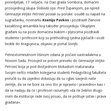
ponedjeljak, 17. veljače, na Dan grada Sombora, domaćini
prosvjednog skupa
Sloboda sija
. Pred Županijom, pa ispred
Gimnazije
Veljko Petrović
poslali su poruke: osudili su napad na
sugrađanku, novinarku
Kseniju Pavkov
i pozdravili članove
kazališnog ansambla koji također prosvjeduju. Okupljeni
građani su na poziv domaćina bukom i pljescima pozdravili
studente i profesore koji su prethodnog tjedna pješačili i vozili
bicikle do Kragujevca, objavio je portal
Soinfo
.
Petnestominutnom tišinom odana je počast nastradalima u
Novom Sadu. Prosvjed se potom preselio do Gimnazije
Veljko
Petrović
koja je pod dvotjednom blokadom maturanata.
Svojim nešto mlađim kolegama studenti Pedagoškog fakulteta
poručili su da zajedno dokazuju da su »glas savjesti naše
zemlje, da se ne bore za ono što je ispravno i pravedno« kao i
da se nadaju da će i profesori razumjeti »da ne želimo drugo
osim da institucije rade svoj posao, da se poštuje ustav i prava
građana«.