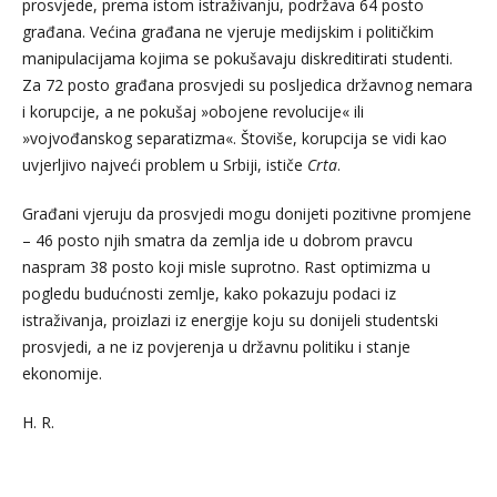
prosvjede, prema istom istraživanju, podržava 64 posto
građana. Većina građana ne vjeruje medijskim i političkim
manipulacijama kojima se pokušavaju diskreditirati studenti.
Za 72 posto građana prosvjedi su posljedica državnog nemara
i korupcije, a ne pokušaj »obojene revolucije« ili
»vojvođanskog separatizma«. Štoviše, korupcija se vidi kao
uvjerljivo najveći problem u Srbiji, ističe
Crta
.
Građani vjeruju da prosvjedi mogu donijeti pozitivne promjene
– 46 posto njih smatra da zemlja ide u dobrom pravcu
naspram 38 posto koji misle suprotno. Rast optimizma u
pogledu budućnosti zemlje, kako pokazuju podaci iz
istraživanja, proizlazi iz energije koju su donijeli studentski
prosvjedi, a ne iz povjerenja u državnu politiku i stanje
ekonomije.
H. R.