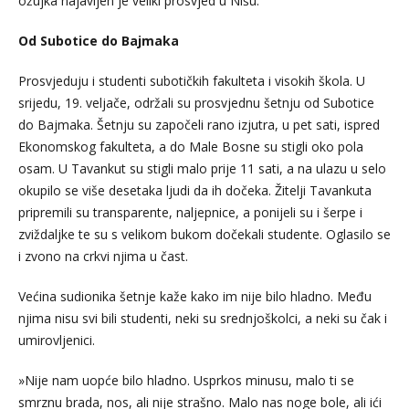
ožujka najavljen je veliki prosvjed u Nišu.
Od Subotice do Bajmaka
Prosvjeduju i studenti subotičkih fakulteta i visokih škola. U
srijedu, 19. veljače, održali su prosvjednu šetnju od Subotice
do Bajmaka. Šetnju su započeli rano izjutra, u pet sati, ispred
Ekonomskog fakulteta, a do Male Bosne su stigli oko pola
osam. U Tavankut su stigli malo prije 11 sati, a na ulazu u selo
okupilo se više desetaka ljudi da ih dočeka. Žitelji Tavankuta
pripremili su transparente, naljepnice, a ponijeli su i šerpe i
zviždaljke te su s velikom bukom dočekali studente. Oglasilo se
i zvono na crkvi njima u čast.
Većina sudionika šetnje kaže kako im nije bilo hladno. Među
njima nisu svi bili studenti, neki su srednjoškolci, a neki su čak i
umirovljenici.
»Nije nam uopće bilo hladno. Usprkos minusu, malo ti se
smrznu brada, nos, ali nije strašno. Malo nas noge bole, ali ići