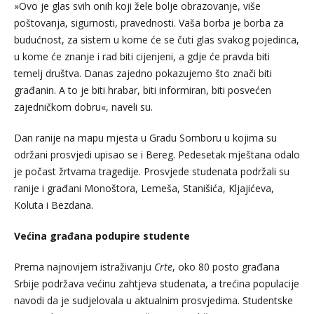
»Ovo je glas svih onih koji žele bolje obrazovanje, više
poštovanja, sigurnosti, pravednosti. Vaša borba je borba za
budućnost, za sistem u kome će se čuti glas svakog pojedinca,
u kome će znanje i rad biti cijenjeni, a gdje će pravda biti
temelj društva. Danas zajedno pokazujemo što znači biti
građanin. A to je biti hrabar, biti informiran, biti posvećen
zajedničkom dobru«, naveli su.
Dan ranije na mapu mjesta u Gradu Somboru u kojima su
održani prosvjedi upisao se i Bereg. Pedesetak mještana odalo
je počast žrtvama tragedije. Prosvjede studenata podržali su
ranije i građani Monoštora, Lemeša, Stanišića, Kljajićeva,
Koluta i Bezdana.
Većina građana podupire studente
Prema najnovijem istraživanju
Crte
, oko 80 posto građana
Srbije podržava većinu zahtjeva studenata, a trećina populacije
navodi da je sudjelovala u aktualnim prosvjedima. Studentske