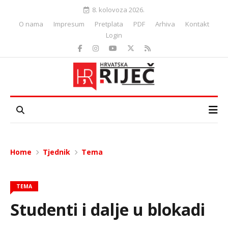
8. kolovoza 2026.
O nama
Impresum
Pretplata
PDF
Arhiva
Kontakt
Login
Home
Tjednik
Tema
TEMA
Studenti i dalje u blokadi