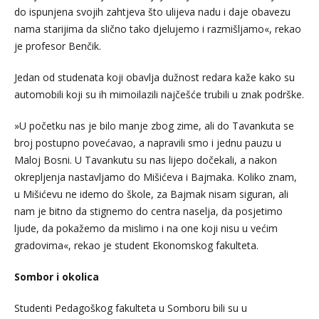
do ispunjena svojih zahtjeva što ulijeva nadu i daje obavezu
nama starijima da slično tako djelujemo i razmišljamo«, rekao
je profesor Benčik.
Jedan od studenata koji obavlja dužnost redara kaže kako su
automobili koji su ih mimoilazili najčešće trubili u znak podrške.
»U početku nas je bilo manje zbog zime, ali do Tavankuta se
broj postupno povećavao, a napravili smo i jednu pauzu u
Maloj Bosni. U Tavankutu su nas lijepo dočekali, a nakon
okrepljenja nastavljamo do Mišićeva i Bajmaka. Koliko znam,
u Mišićevu ne idemo do škole, za Bajmak nisam siguran, ali
nam je bitno da stignemo do centra naselja, da posjetimo
ljude, da pokažemo da mislimo i na one koji nisu u većim
gradovima«, rekao je student Ekonomskog fakulteta.
Sombor i okolica
Studenti Pedagoškog fakulteta u Somboru bili su u