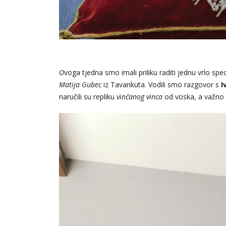
O
voga tjedna smo imali priliku raditi jednu vrlo spe
Matija Gubec
iz Tavankuta. Vodili smo razgovor s
I
naručili su repliku
vinčanog vinca
od voska, a važno je