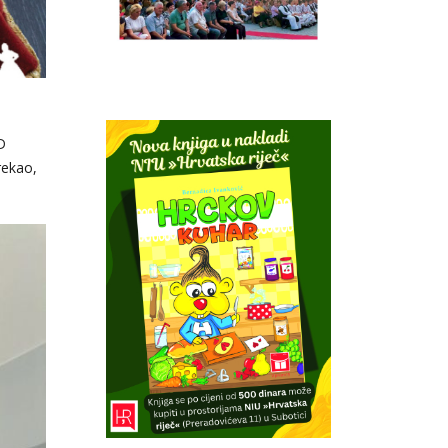
D
rekao,