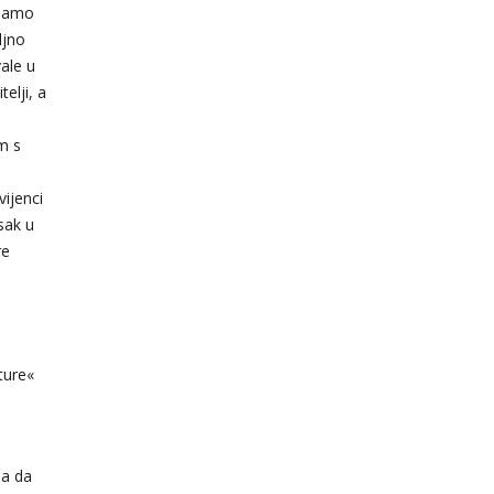
imamo
ljno
vale u
telji, a
m s
vijenci
sak u
re
ture«
 a da