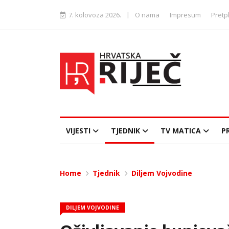
|
7. kolovoza 2026.
O nama
Impresum
Pretp
VIJESTI
TJEDNIK
TV MATICA
P
Home
Tjednik
Diljem Vojvodine
DILJEM VOJVODINE