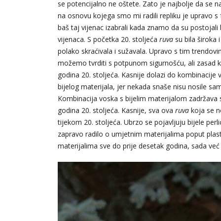
se potencijalno ne oštete. Zato je najbolje da se na
na osnovu kojega smo mi radili repliku je upravo s
baš taj vijenac izabrali kada znamo da su postojali bo
vijenaca. S početka 20. stoljeća
ruva
su bila široka
polako skraćivala i sužavala. Upravo s tim trendovi
možemo tvrditi s potpunom sigurnošću, ali zasad kak
godina 20. stoljeća. Kasnije dolazi do kombinacije 
bijelog materijala, jer nekada snaše nisu nosile sam
Kombinacija voska s bijelim materijalom zadržava s
godina 20. stoljeća. Kasnije, sva ova
ruva
koja se n
tijekom 20. stoljeća. Ubrzo se pojavljuju bijele perl
zapravo radilo o umjetnim materijalima poput plastike.
materijalima sve do prije desetak godina, sada već 