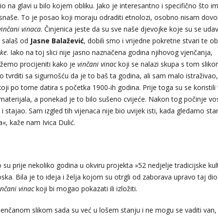
io na glavi u bilo kojem obliku. Jako je interesantno i specifično što 
 snaše. To je posao koji moraju odraditi etnolozi, osobno nisam dovo
vinčani vinaca
. Činjenica jeste da su sve naše djevojke koje su se uda
i salaš od
Jasne
Balažević
, dobili smo i vrijedne pokretne stvari te obi
jke
. Iako na toj slici nije jasno naznačena godina njihovog vjenčanja,
ožemo procijeniti kako je
vinčani vinac
koji se nalazi skupa s tom sliko
tvrditi sa sigurnošću da je to baš ta godina, ali sam malo istraživao,
ji po tome datira s početka 1900-ih godina. Prije toga su se koristili 
 materijala, a ponekad je to bilo sušeno cvijeće. Nakon tog počinje vo
i stajao. Sam izgled tih vijenaca nije bio uvijek isti, kada gledamo sta
a«, kaže nam Ivica Dulić.
u prije nekoliko godina u okviru projekta »52 nedjelje tradicijske kul
ska. Bila je to ideja i želja kojom su otrgli od zaborava upravo taj dio
inčani vinac
koji bi mogao pokazati ili izložiti.
vjenčanom slikom sada su već u lošem stanju i ne mogu se vaditi van,