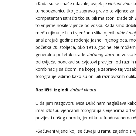
»Kada su se snaše udavale, uvijek je
vinčani vinac
b
tu nepoznanicu tko je zapravo pravio te vijence za
kompetentan istražiti tko su bili majstori izrade tih
to vrijeme nosile vijence od voska. Kada smo dobil
među njima je bila i vjenčana slika njenih
dide i ma
analizirajući godine rođenja Jasne i njenog oca, m
početka 20. stoljeća, oko 1910. godine. Ne možemo 
generalno početak izrade
vinčanog vinca
od voska ko
od cvijeća, ponekad su cvjetovi pravljeni od raznih
kombinaciji sa žicom, na kojoj je zapravo taj vosak 
fotografije vidimo kako su oni bili raznovrsnih oblik
Različiti izgledi
vinčani vinaca
U daljem razgovoru Ivica Dulić nam naglašava kako s
imali izložbu vjenčanih fotografija s vijencima od vo
povijesti našeg naroda, jer nitko u fundusu nema
v
»Sačuvani vijenci koji se čuvaju u ramu zajedno s 