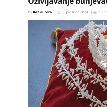
Oživljavanje bunjeva
By
Bez autora
|
6. prosinca 2024. |
1277