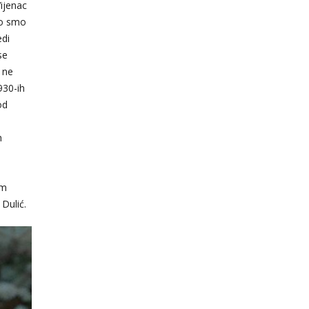
Vijenac
to smo
edi
se
 ne
930-ih
od
h
im
Dulić.