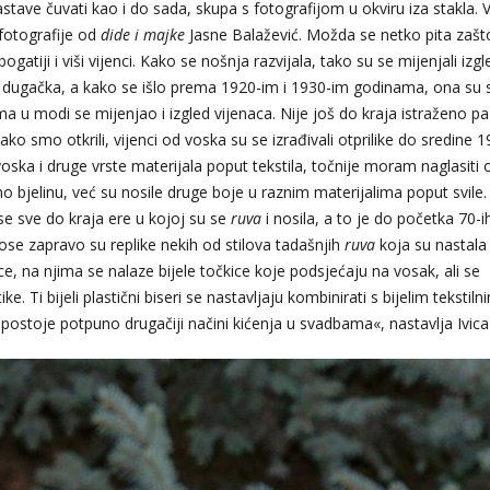
stave čuvati kao i do sada, skupa s fotografijom u okviru iza stakla. 
 fotografije od
dide i majke
Jasne Balažević. Možda se netko pita zaš
gatiji i viši vijenci. Kako se nošnja razvijala, tako su se mijenjali izgl
 i dugačka, a kako se išlo prema 1920-im i 1930-im godinama, ona su 
ma u modi se mijenjao i izgled vijenaca. Nije još do kraja istraženo pa
o smo otkrili, vijenci od voska su se izrađivali otprilike do sredine 1
voska i druge vrste materijala poput tekstila, točnije moram naglasiti 
o bjelinu, već su nosile druge boje u raznim materijalima poput svile.
e sve do kraja ere u kojoj su se
ruva
i nosila, a to je do početka 70-i
ose zapravo su replike nekih od stilova tadašnjih
ruva
koja su nastala
ice, na njima se nalaze bijele točkice koje podsjećaju na vosak, ali se
 Ti bijeli plastični biseri se nastavljaju kombinirati s bijelim tekstiln
postoje potpuno drugačiji načini kićenja u svadbama«, nastavlja Ivica 