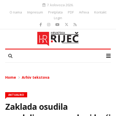
7. kolovoza 2026.
O nama
Impresum
Pretplata
PDF
Arhiva
Kontakt
Login
Home
Arhiv tekstova
AKTUALNO
Zaklada osudila