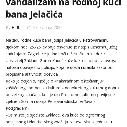
vandalizam na rodnoj kući
bana Jelačića
By
H. R.
|
29. svibnja 2026.
Na zidu rodne kuće bana Josipa Jelačića u Petrovaradinu
tijekom noći 25./26. svibnja osvanuo je natpis uznemirujućeg
sadržaja: »I Zagreb će jedne noći u četničke ruke doći«.
Upravitelj Zaklade Goran Kaurić kaže kako je o pojavi ovoga
natpisa obavijestio policiju, koja je došla i uradila zakonom
propisane aktivnosti očevida.
Kako je ocijenio, riječ je o »nakaradnom oštećivanju«
zaštićenog spomenika kulture – nepokretnog kulturnog dobra
od velikog značaja, koji je dio Prostorno kulturno-povijesne
cjeline »Gornja i donja Petrovaradinska tvrđava s
Podgrađem«.
»Osim što je sjedište Zaklade, ova kuća od ogromnog
povijesnog i identitetskog značaja za hrvatsku zajednicu u